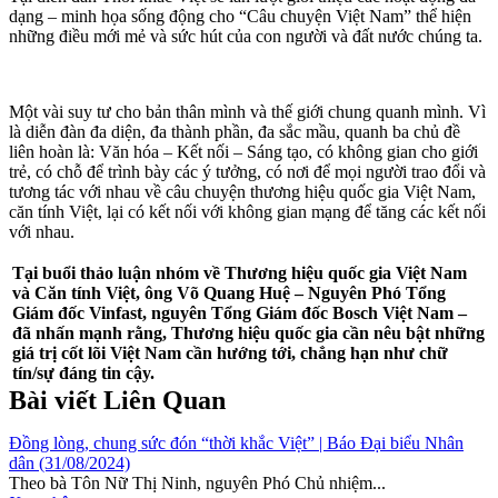
dạng – minh họa sống động cho “Câu chuyện Việt Nam” thể hiện
những điều mới mẻ và sức hút của con người và đất nước chúng ta.
Một vài suy tư cho bản thân mình và thế giới chung quanh mình. Vì
là diễn đàn đa diện, đa thành phần, đa sắc mầu, quanh ba chủ đề
liên hoàn là: Văn hóa – Kết nối – Sáng tạo, có không gian cho giới
trẻ, có chỗ để trình bày các ý tưởng, có nơi để mọi người trao đổi và
tương tác với nhau về câu chuyện thương hiệu quốc gia Việt Nam,
căn tính Việt, lại có kết nối với không gian mạng để tăng các kết nối
với nhau.
Tại buổi thảo luận nhóm về Thương hiệu quốc gia Việt Nam
và Căn tính Việt, ông Võ Quang Huệ – Nguyên Phó Tổng
Giám đốc Vinfast, nguyên Tổng Giám đốc Bosch Việt Nam –
đã nhấn mạnh rằng, Thương hiệu quốc gia cần nêu bật những
giá trị cốt lõi Việt Nam cần hướng tới, chẳng hạn như chữ
tín/sự đáng tin cậy.
Bài viết Liên Quan
Đồng lòng, chung sức đón “thời khắc Việt” | Báo Đại biểu Nhân
dân (31/08/2024)
Theo bà Tôn Nữ Thị Ninh, nguyên Phó Chủ nhiệm...