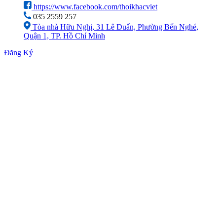
https://www.facebook.com/thoikhacviet
035 2559 257
Tòa nhà Hữu Nghị, 31 Lê Duẩn, Phường Bến Nghé,
Quận 1, TP. Hồ Chí Minh
Đăng Ký