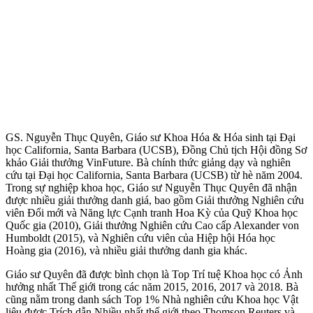
GS. Nguyễn Thục Quyên, Giáo sư Khoa Hóa & Hóa sinh tại Đại
học California, Santa Barbara (UCSB), Đồng Chủ tịch Hội đồng Sơ
khảo Giải thưởng VinFuture. Bà chính thức giảng dạy và nghiên
cứu tại Đại học California, Santa Barbara (UCSB) từ hè năm 2004.
Trong sự nghiệp khoa học, Giáo sư Nguyễn Thục Quyên đã nhận
được nhiều giải thưởng danh giá, bao gồm Giải thưởng Nghiên cứu
viên Đổi mới và Năng lực Cạnh tranh Hoa Kỳ của Quỹ Khoa học
Quốc gia (2010), Giải thưởng Nghiên cứu Cao cấp Alexander von
Humboldt (2015), và Nghiên cứu viên của Hiệp hội Hóa học
Hoàng gia (2016), và nhiều giải thưởng danh gia khác.
Giáo sư Quyên đã được bình chọn là Top Trí tuệ Khoa học có Ảnh
hưởng nhất Thế giới trong các năm 2015, 2016, 2017 và 2018. Bà
cũng nằm trong danh sách Top 1% Nhà nghiên cứu Khoa học Vật
liệu được Trích dẫn Nhiều nhất thế giới theo Thomson Reuters và