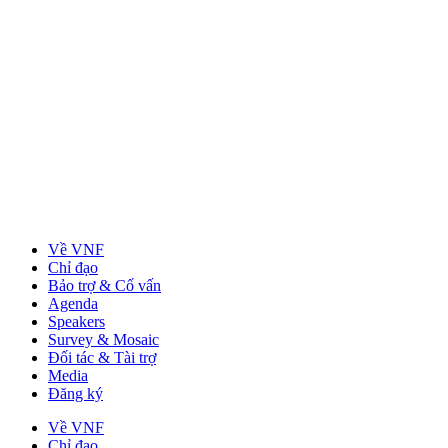
Về VNF
Chỉ đạo
Bảo trợ & Cố vấn
Agenda
Speakers
Survey & Mosaic
Đối tác & Tài trợ
Media
Đăng ký
Về VNF
Chỉ đạo