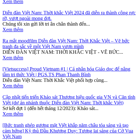
Xem thêm
Diễn đàn Việt Nam: Thời khắc Việt 2024 đã diễn ra thành công rực
rỡ, vượt ngoài mong đợi.
Chúng tôi xin gửi lời tri ân chân thành đến...
Xem thêm
Ra mắt moodfilm Diễn đàn Việt Nam: Thời Khắc Việt – Vẽ bức
tranh đa sắc về một Việt Nam vươn mình
DIỄN ĐÀN VIỆT NAM: THỜI KHẮC VIỆT - VẼ BỨC...
Xem thêm
[Vietsuccess] Proud Vietnam #1 | Cá nhân hóa Giáo dục để nâng
tầm tri thức Việt | PGS.TS Phan Thanh Bình
Diễn đàn Việt Nam: Thời Khắc Việt phối hợp cùng...
Xem thêm
Cập nhật tiến triển Khảo sát Thương hiệu quốc gia VN và Căn tính
Việt (dự án nhánh thuộc Diễn đàn Việt Nam: Thời khắc Việt)
Sơ kết đợt 1 (đến hết tháng 12/2023): Khảo sát...
Xem thêm
[Bức tranh ghép gương mặt Việt khắp năm châu tỏa sáng và tạo
cảm hứng] Kỳ thủ Đầu Khương Duy: Tương lai sáng của Cờ Vua
Việt Nam