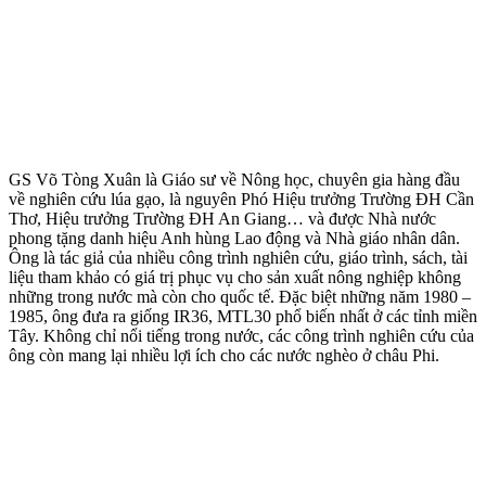
GS Võ Tòng Xuân là Giáo sư về Nông học, chuyên gia hàng đầu
về nghiên cứu lúa gạo, là nguyên Phó Hiệu trưởng Trường ĐH Cần
Thơ, Hiệu trưởng Trường ĐH An Giang… và được Nhà nước
phong tặng danh hiệu Anh hùng Lao động và Nhà giáo nhân dân.
Ông là tác giả của nhiều công trình nghiên cứu, giáo trình, sách, tài
liệu tham khảo có giá trị phục vụ cho sản xuất nông nghiệp không
những trong nước mà còn cho quốc tế. Đặc biệt những năm 1980 –
1985, ông đưa ra giống IR36, MTL30 phổ biến nhất ở các tỉnh miền
Tây. Không chỉ nổi tiếng trong nước, các công trình nghiên cứu của
ông còn mang lại nhiều lợi ích cho các nước nghèo ở châu Phi.