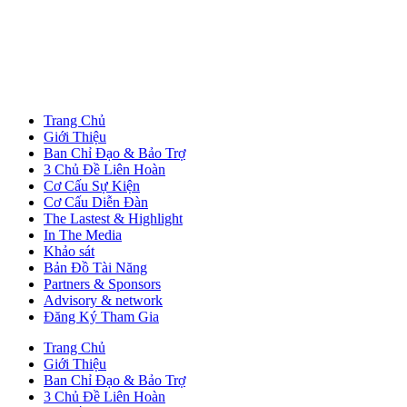
Trang Chủ
Giới Thiệu
Ban Chỉ Đạo & Bảo Trợ
3 Chủ Đề Liên Hoàn
Cơ Cấu Sự Kiện
Cơ Cấu Diễn Đàn
The Lastest & Highlight
In The Media
Khảo sát
Bản Đồ Tài Năng
Partners & Sponsors
Advisory & network
Đăng Ký Tham Gia
Trang Chủ
Giới Thiệu
Ban Chỉ Đạo & Bảo Trợ
3 Chủ Đề Liên Hoàn