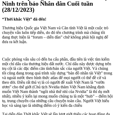
Ninh trên báo Nhân dân Cuối tuần
(28/12/2023)
“Thời khắc Việt” đã đến!
Thương hiệu Quốc gia Việt Nam và Căn tính Việt là một cuộc trò
chuyện vẫn luôn tiếp diễn, do đó tên chương trình mà chúng tôi
đang thực hiện là “forum – diễn đàn” chứ không phải hội nghị để
đưa ra kết luận.
Cuộc phỏng vấn sâu có đến ba cấu phần, đầu tiên là việc tìm kiếm
một chỉ dấu của thương hiệu đất nước. Chỉ dấu này được dựng trên
trụ cột là các đặc điểm căn tính/bản sắc của người Việt. Và chúng
tôi cũng đang trong quá trình xây dựng “bản đồ nhân tài Việt” trong
và ngoài nước theo hình thức atlas để mọi người có thể đề cử và
theo dõi. Điều rất thú vị là có người đề xuất Việt Nam là “vườn
ươm” cho thế giới (Chủ tịch Nvidia thăm Việt Nam khẳng định
muốn Việt Nam thành “ngôi nhà thứ nhì của Nvidia” là thí dụ mới
nhất), nhiều ý kiến lại mong muốn chúng ta là một “hub” – điểm hội
tụ, trung chuyển của những câu chuyện toàn cầu. Người Việt hiếu
học và sáng tạo là những điểm có ý kiến đa chiều
Tại diễn đàn Thời khắc Việt sẽ lần lượt giới thiệu các hoạt động đa