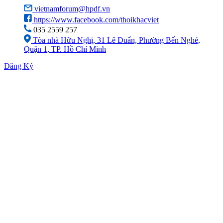
vietnamforum@hpdf.vn
https://www.facebook.com/thoikhacviet
035 2559 257
Tòa nhà Hữu Nghị, 31 Lê Duẩn, Phường Bến Nghé,
Quận 1, TP. Hồ Chí Minh
Đăng Ký