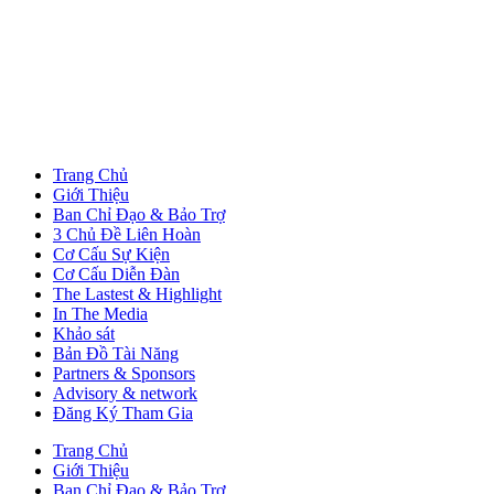
Trang Chủ
Giới Thiệu
Ban Chỉ Đạo & Bảo Trợ
3 Chủ Đề Liên Hoàn
Cơ Cấu Sự Kiện
Cơ Cấu Diễn Đàn
The Lastest & Highlight
In The Media
Khảo sát
Bản Đồ Tài Năng
Partners & Sponsors
Advisory & network
Đăng Ký Tham Gia
Trang Chủ
Giới Thiệu
Ban Chỉ Đạo & Bảo Trợ