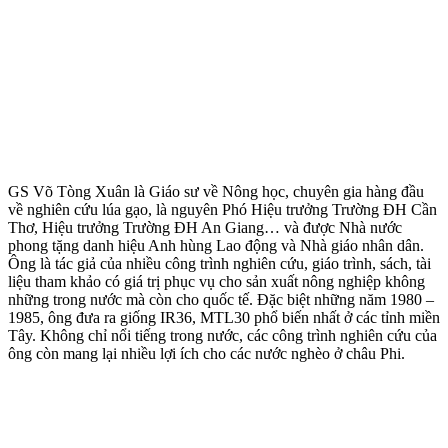
GS Võ Tòng Xuân là Giáo sư về Nông học, chuyên gia hàng đầu
về nghiên cứu lúa gạo, là nguyên Phó Hiệu trưởng Trường ĐH Cần
Thơ, Hiệu trưởng Trường ĐH An Giang… và được Nhà nước
phong tặng danh hiệu Anh hùng Lao động và Nhà giáo nhân dân.
Ông là tác giả của nhiều công trình nghiên cứu, giáo trình, sách, tài
liệu tham khảo có giá trị phục vụ cho sản xuất nông nghiệp không
những trong nước mà còn cho quốc tế. Đặc biệt những năm 1980 –
1985, ông đưa ra giống IR36, MTL30 phổ biến nhất ở các tỉnh miền
Tây. Không chỉ nổi tiếng trong nước, các công trình nghiên cứu của
ông còn mang lại nhiều lợi ích cho các nước nghèo ở châu Phi.