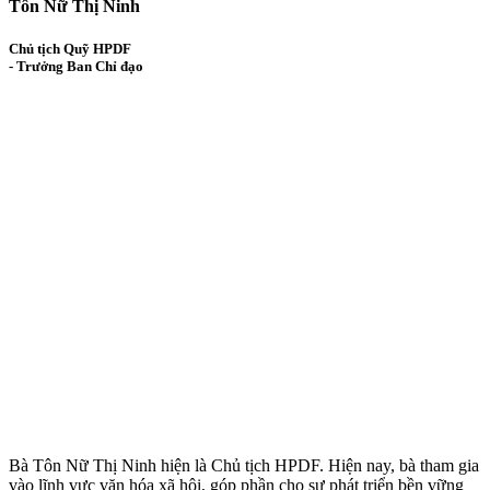
Tôn Nữ Thị Ninh
Chủ tịch Quỹ HPDF
- Trưởng Ban Chỉ đạo
Bà Tôn Nữ Thị Ninh hiện là Chủ tịch HPDF. Hiện nay, bà tham gia
vào lĩnh vực văn hóa xã hội, góp phần cho sự phát triển bền vững