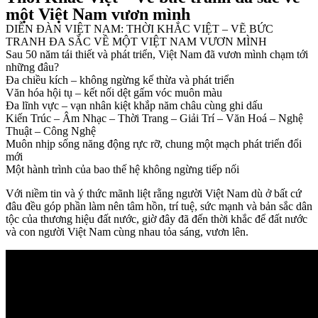
một Việt Nam vươn mình
DIỄN ĐÀN VIỆT NAM: THỜI KHẮC VIỆT – VẼ BỨC
TRANH ĐA SẮC VỀ MỘT VIỆT NAM VƯƠN MÌNH
Sau 50 năm tái thiết và phát triển, Việt Nam đã vươn mình chạm tới
những đâu?
Đa chiều kích – không ngừng kế thừa và phát triển
Văn hóa hội tụ – kết nối dệt gấm vóc muôn màu
Đa lĩnh vực – vạn nhân kiệt khắp năm châu cùng ghi dấu
Kiến Trúc – Âm Nhạc – Thời Trang – Giải Trí – Văn Hoá – Nghệ
Thuật – Công Nghệ
Muôn nhịp sống năng động rực rỡ, chung một mạch phát triển đổi
mới
Một hành trình của bao thế hệ không ngừng tiếp nối
Với niềm tin và ý thức mãnh liệt rằng người Việt Nam dù ở bất cứ
đâu đều g
óp phần làm nên tâm hồn, trí tuệ, sức mạnh và bản sắc dân
tộc của thương hiệu đất nước, giờ đây đã đến thời khắc để đất nước
và con người Việt Nam cùng nhau tỏa sáng, vươn lên.