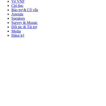
Về VNF
Chỉ đạo
Bảo trợ & Cố vấn
Agenda
Speakers
Survey & Mosaic
Đối tác & Tài trợ
Media
Đăng ký