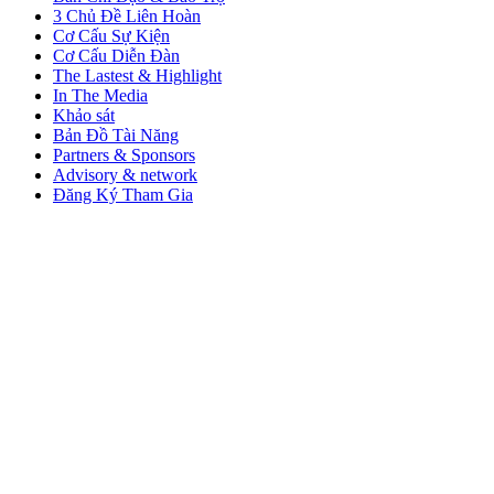
3 Chủ Đề Liên Hoàn
Cơ Cấu Sự Kiện
Cơ Cấu Diễn Đàn
The Lastest & Highlight
In The Media
Khảo sát
Bản Đồ Tài Năng
Partners & Sponsors
Advisory & network
Đăng Ký Tham Gia