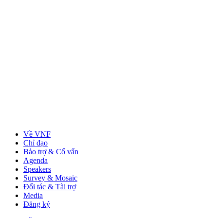
Về VNF
Chỉ đạo
Bảo trợ & Cố vấn
Agenda
Speakers
Survey & Mosaic
Đối tác & Tài trợ
Media
Đăng ký