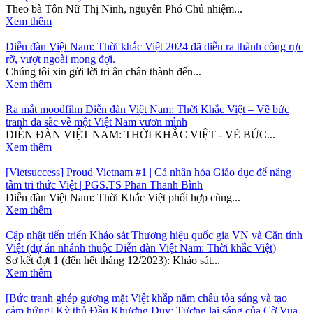
Theo bà Tôn Nữ Thị Ninh, nguyên Phó Chủ nhiệm...
Xem thêm
Diễn đàn Việt Nam: Thời khắc Việt 2024 đã diễn ra thành công rực
rỡ, vượt ngoài mong đợi.
Chúng tôi xin gửi lời tri ân chân thành đến...
Xem thêm
Ra mắt moodfilm Diễn đàn Việt Nam: Thời Khắc Việt – Vẽ bức
tranh đa sắc về một Việt Nam vươn mình
DIỄN ĐÀN VIỆT NAM: THỜI KHẮC VIỆT - VẼ BỨC...
Xem thêm
[Vietsuccess] Proud Vietnam #1 | Cá nhân hóa Giáo dục để nâng
tầm tri thức Việt | PGS.TS Phan Thanh Bình
Diễn đàn Việt Nam: Thời Khắc Việt phối hợp cùng...
Xem thêm
Cập nhật tiến triển Khảo sát Thương hiệu quốc gia VN và Căn tính
Việt (dự án nhánh thuộc Diễn đàn Việt Nam: Thời khắc Việt)
Sơ kết đợt 1 (đến hết tháng 12/2023): Khảo sát...
Xem thêm
[Bức tranh ghép gương mặt Việt khắp năm châu tỏa sáng và tạo
cảm hứng] Kỳ thủ Đầu Khương Duy: Tương lai sáng của Cờ Vua