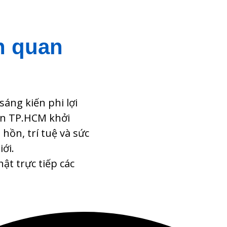
n quan
sáng kiến phi lợi
ển TP.HCM khởi
ồn, trí tuệ và sức
ới.
ật trực tiếp các