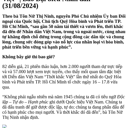
(31/08/2024)
Theo bà Tôn Nữ Thị Ninh, nguyên Phó Chủ nhiệm Ủy ban Đối
ngoại của Quốc hội, Chủ tịch Quỹ Hòa bình và Phát triển TP.
Hồ Chí Minh, “sau gần 50 năm tái thiết và vươn lên, thời khắc
đã đến để Nhân dân Việt Nam, trong và ngoài nước, cùng nhau
tự khẳng định chỗ đứng trong cộng đồng các dân tộc và chung
lòng, chung sức đóng góp vào nỗ lực của nhân loại vì hòa bình,
phát triển bền vững và hạnh phúc”.
Không bây giờ thì bao giờ?
82 diễn giả, 21 phiên thảo luận, hơn 2.000 người tham dự trực tiếp
và và 57.000 lượt xem trực tuyến, cho thấy mối quan tâm đặc biệt
tới Diễn đàn Việt Nam “Thời khắc Việt” lần thứ nhất do Quỹ Hòa
bình và Phát triển TP. Hồ Chí Minh tổ chức ngày 16 – 17.8 vừa
qua.
“Không phải ngẫu nhiên mà năm 1945 chúng ta đã có tiêu ngữ
Độc
lập – Tự do – Hạnh phúc
ghi dưới Quốc hiệu Việt Nam. Chúng ta
đã đấu tranh để giữ được độc lập, tự do; chúng ta đang phấn đấu để
có hạnh phúc cho mọi người. Và thời khắc đó đã đến”, bà Tôn Nữ
Thị Ninh nhận định.