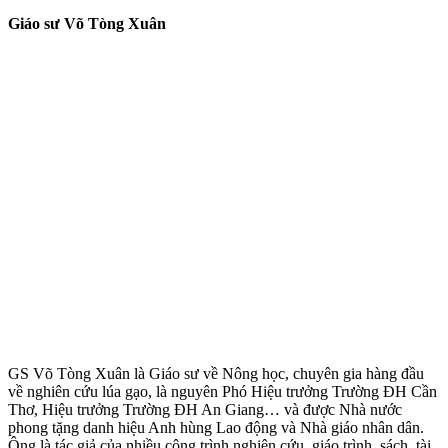
Giáo sư Võ Tòng Xuân
GS Võ Tòng Xuân là Giáo sư về Nông học, chuyên gia hàng đầu
về nghiên cứu lúa gạo, là nguyên Phó Hiệu trưởng Trường ĐH Cần
Thơ, Hiệu trưởng Trường ĐH An Giang… và được Nhà nước
phong tặng danh hiệu Anh hùng Lao động và Nhà giáo nhân dân.
Ông là tác giả của nhiều công trình nghiên cứu, giáo trình, sách, tài