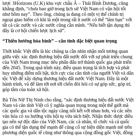
lược 3Horizons (U.K) khu vực châu Á – Thái Bình Dương, cũng
khẳng định, “chưa bao giờ trong lịch sử Việt Nam có vận hội tốt
như hôm nay”. Theo ông, chúng ta đang có một vị thế chính trị
ngoại giao hiếm có khi là một trong rất ít nước có thể “làm bạn” với
tất cả các nước và các nước cũng cần mình. “Nếu biết tận dụng thì
đây là cơ hội chiến lược lịch sử”.
“Thiên hướng hòa bình” – căn tính đặc biệt quan trọng
Thời khắc Việt đến là lúc chúng ta cần nhìn nhận mối tương quan
giữa việc xác định thương hiệu đất nước đối với sự phát triển chung
của Việt Nam trong mục tiêu phấn đấu trở thành quốc gia phát triển
đến 2045. Trong quá trình này, điều quan trọng là tích hợp và phát
huy những điểm nổi bật, tích cực của căn tính của người Việt và dân
tộc Việt để xây dựng thương hiệu đất nước Việt Nam. Đây là một
hành trình, và để làm tới nơi tới chốn đòi hỏi có sự góp sức, góp trí,
góp tâm của toàn xã hội.
Bà Tôn Nữ Thị Ninh cho rằng, “xác định thương hiệu đất nước Việt
Nam và căn tính Việt có ý nghĩa quan trọng trong một thế giới mà
các quốc gia và dân tộc ngày càng nối kết với nhau hơn, và các nền
văn hóa có xu hướng vừa hội tụ vừa tách biệt. Nhận thức được điều
tạo nên sự độc đáo của Việt Nam, các cá nhân, tổ chức và cả quốc
gia có thể tận dụng thế mạnh để củng cố sự hiện diện mạnh mẽ trên
phương diện quốc tế cũng như thông qua cộng đồng gốc Việt, đồng