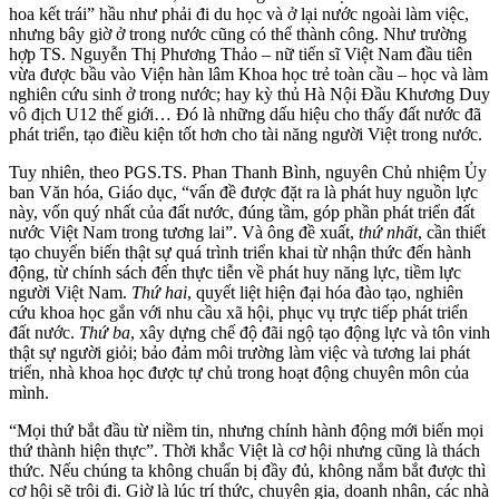
hoa kết trái” hầu như phải đi du học và ở lại nước ngoài làm việc,
nhưng bây giờ ở trong nước cũng có thể thành công. Như trường
hợp TS. Nguyễn Thị Phương Thảo – nữ tiến sĩ Việt Nam đầu tiên
vừa được bầu vào Viện hàn lâm Khoa học trẻ toàn cầu – học và làm
nghiên cứu sinh ở trong nước; hay kỳ thủ Hà Nội Đầu Khương Duy
vô địch U12 thế giới… Đó là những dấu hiệu cho thấy đất nước đã
phát triển, tạo điều kiện tốt hơn cho tài năng người Việt trong nước.
Tuy nhiên, theo PGS.TS. Phan Thanh Bình, nguyên Chủ nhiệm Ủy
ban Văn hóa, Giáo dục, “vấn đề được đặt ra là phát huy nguồn lực
này, vốn quý nhất của đất nước, đúng tầm, góp phần phát triển đất
nước Việt Nam trong tương lai”. Và ông đề xuất,
thứ nhất
, cần thiết
tạo chuyển biến thật sự quá trình triển khai từ nhận thức đến hành
động, từ chính sách đến thực tiễn về phát huy năng lực, tiềm lực
người Việt Nam.
Thứ hai
, quyết liệt hiện đại hóa đào tạo, nghiên
cứu khoa học gắn với nhu cầu xã hội, phục vụ trực tiếp phát triển
đất nước.
Thứ ba
, xây dựng chế độ đãi ngộ tạo động lực và tôn vinh
thật sự người giỏi; bảo đảm môi trường làm việc và tương lai phát
triển, nhà khoa học được tự chủ trong hoạt động chuyên môn của
mình.
“Mọi thứ bắt đầu từ niềm tin, nhưng chính hành động mới biến mọi
thứ thành hiện thực”. Thời khắc Việt là cơ hội nhưng cũng là thách
thức. Nếu chúng ta không chuẩn bị đầy đủ, không nắm bắt được thì
cơ hội sẽ trôi đi. Giờ là lúc trí thức, chuyên gia, doanh nhân, các nhà