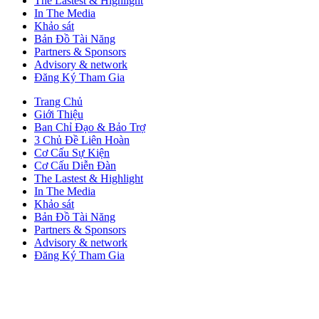
The Lastest & Highlight
In The Media
Khảo sát
Bản Đồ Tài Năng
Partners & Sponsors
Advisory & network
Đăng Ký Tham Gia
Trang Chủ
Giới Thiệu
Ban Chỉ Đạo & Bảo Trợ
3 Chủ Đề Liên Hoàn
Cơ Cấu Sự Kiện
Cơ Cấu Diễn Đàn
The Lastest & Highlight
In The Media
Khảo sát
Bản Đồ Tài Năng
Partners & Sponsors
Advisory & network
Đăng Ký Tham Gia