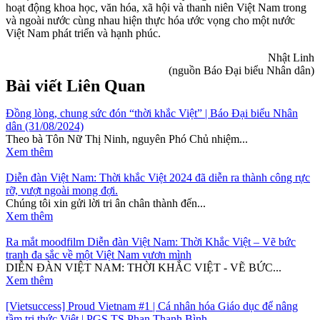
hoạt động khoa học, văn hóa, xã hội và thanh niên Việt Nam trong
và ngoài nước cùng nhau hiện thực hóa ước vọng cho một nước
Việt Nam phát triển và hạnh phúc.
Nhật Linh
(nguồn Báo Đại biểu Nhân dân)
Bài viết Liên Quan
Đồng lòng, chung sức đón “thời khắc Việt” | Báo Đại biểu Nhân
dân (31/08/2024)
Theo bà Tôn Nữ Thị Ninh, nguyên Phó Chủ nhiệm...
Xem thêm
Diễn đàn Việt Nam: Thời khắc Việt 2024 đã diễn ra thành công rực
rỡ, vượt ngoài mong đợi.
Chúng tôi xin gửi lời tri ân chân thành đến...
Xem thêm
Ra mắt moodfilm Diễn đàn Việt Nam: Thời Khắc Việt – Vẽ bức
tranh đa sắc về một Việt Nam vươn mình
DIỄN ĐÀN VIỆT NAM: THỜI KHẮC VIỆT - VẼ BỨC...
Xem thêm
[Vietsuccess] Proud Vietnam #1 | Cá nhân hóa Giáo dục để nâng
tầm tri thức Việt | PGS.TS Phan Thanh Bình