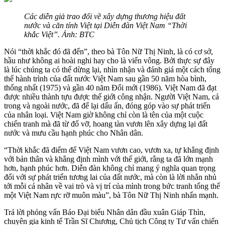
Các diễn giả trao đổi về xây dựng thương hiệu đất
nước và căn tính Việt tại Diễn đàn Việt Nam “Thời
khắc Việt”. Ảnh: BTC
Nói “thời khắc đó đã đến”, theo bà Tôn Nữ Thị Ninh, là có cơ sở,
hầu như không ai hoài nghi hay cho là viển vông. Bởi thực sự đây
là lúc chúng ta có thể dừng lại, nhìn nhận và đánh giá một cách tổng
thể hành trình của đất nước Việt Nam sau gần 50 năm hòa bình,
thống nhất (1975) và gần 40 năm Đổi mới (1986). Việt Nam đã đạt
được nhiều thành tựu được thế giới công nhận. Người Việt Nam, cả
trong và ngoài nước, đã để lại dấu ấn, đóng góp vào sự phát triển
của nhân loại. Việt Nam giờ không chỉ còn là tên của một cuộc
chiến tranh mà đã từ đổ vỡ, hoang tàn vươn lên xây dựng lại đất
nước và mưu cầu hạnh phúc cho Nhân dân.
“Thời khắc đã điểm để Việt Nam vươn cao, vươn xa, tự khẳng định
với bản thân và khẳng định mình với thế giới, rằng ta đã lớn mạnh
hơn, hạnh phúc hơn. Diễn đàn không chỉ mang ý nghĩa quan trọng
đối với sự phát triển tương lai của đất nước, mà còn là lời nhắn nhủ
tới mỗi cá nhân về vai trò và vị trí của mình trong bức tranh tổng thể
một Việt Nam rực rỡ muôn màu”, bà Tôn Nữ Thị Ninh nhấn mạnh.
Trả lời phỏng vấn Báo Đại biểu Nhân dân đầu xuân Giáp Thìn,
chuyên gia kinh tế Trần Sĩ Chương, Chủ tịch Công ty Tư vấn chiến