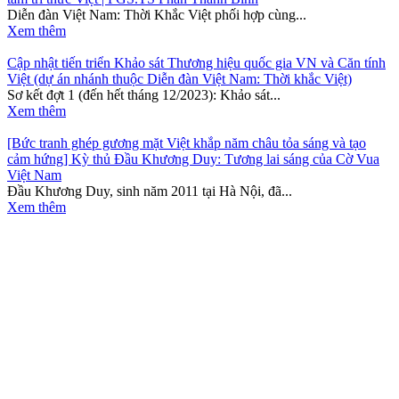
Diễn đàn Việt Nam: Thời Khắc Việt phối hợp cùng...
Xem thêm
Cập nhật tiến triển Khảo sát Thương hiệu quốc gia VN và Căn tính
Việt (dự án nhánh thuộc Diễn đàn Việt Nam: Thời khắc Việt)
Sơ kết đợt 1 (đến hết tháng 12/2023): Khảo sát...
Xem thêm
[Bức tranh ghép gương mặt Việt khắp năm châu tỏa sáng và tạo
cảm hứng] Kỳ thủ Đầu Khương Duy: Tương lai sáng của Cờ Vua
Việt Nam
Đầu Khương Duy, sinh năm 2011 tại Hà Nội, đã...
Xem thêm