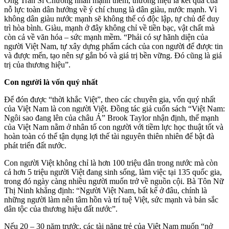
Ông Trần Sĩ Chương nhấn mạnh thêm, thương hiệu là kết quả của
nỗ lực toàn dân hướng về ý chí chung là dân giàu, nước mạnh. Vì
không dân giàu nước mạnh sẽ không thể có độc lập, tự chủ để duy
trì hòa bình. Giàu, mạnh ở đây không chỉ về tiền bạc, vật chất mà
còn cả về văn hóa – sức mạnh mềm. “Phải có sự hãnh diện của
người Việt Nam, tự xây dựng phẩm cách của con người để được tin
và được mến, tạo nên sự gắn bó và giá trị bền vững. Đó cũng là giá
trị của thương hiệu”.
Con người là vốn quý nhất
Để đón được “thời khắc Việt”, theo các chuyên gia, vốn quý nhất
của Việt Nam là con người Việt. Đồng tác giả cuốn sách “Việt Nam:
Ngôi sao đang lên của châu Á” Brook Taylor nhận định, thế mạnh
của Việt Nam nằm ở nhân tố con người với tiềm lực học thuật tốt và
hoàn toàn có thể tận dụng lợi thế tài nguyên thiên nhiên để bật đà
phát triển đất nước.
Con người Việt không chỉ là hơn 100 triệu dân trong nước mà còn
cả hơn 5 triệu người Việt đang sinh sống, làm việc tại 135 quốc gia,
trong đó ngày càng nhiều người muốn trở về nguồn cội. Bà Tôn Nữ
Thị Ninh khẳng định: “Người Việt Nam, bất kể ở đâu, chính là
những người làm nên tâm hồn và trí tuệ Việt, sức mạnh và bản sắc
dân tộc của thương hiệu đất nước”.
Nếu 20 – 30 năm trước, các tài năng trẻ của Việt Nam muốn “nở