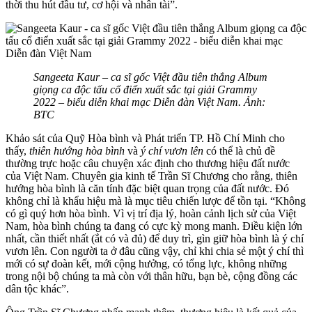
thời thu hút đầu tư, cơ hội và nhân tài”.
Sangeeta Kaur – ca sĩ gốc Việt đầu tiên thắng Album
giọng ca độc tấu cổ điển xuất sắc tại giải Grammy
2022 – biểu diễn khai mạc Diễn đàn Việt Nam. Ảnh:
BTC
Khảo sát của Quỹ Hòa bình và Phát triển TP. Hồ Chí Minh cho
thấy,
thiên hướng hòa bình
và
ý chí vươn lên
có thể là chủ đề
thường trực hoặc câu chuyện xác định cho thương hiệu đất nước
của Việt Nam. Chuyên gia kinh tế Trần Sĩ Chương cho rằng, thiên
hướng hòa bình là căn tính đặc biệt quan trọng của đất nước. Đó
không chỉ là khẩu hiệu mà là mục tiêu chiến lược để tồn tại. “Không
có gì quý hơn hòa bình. Vì vị trí địa lý, hoàn cảnh lịch sử của Việt
Nam, hòa bình chúng ta đang có cực kỳ mong manh. Điều kiện lớn
nhất, cần thiết nhất (ắt có và đủ) để duy trì, gìn giữ hòa bình là ý chí
vươn lên. Con người ta ở đâu cũng vậy, chỉ khi chia sẻ một ý chí thì
mới có sự đoàn kết, mới cộng hưởng, có tổng lực, không những
trong nội bộ chúng ta mà còn với thân hữu, bạn bè, cộng đồng các
dân tộc khác”.