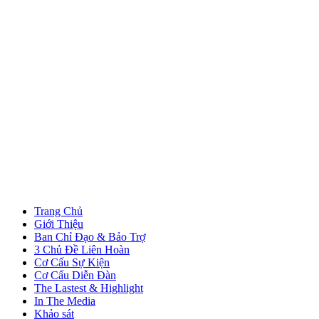
Trang Chủ
Giới Thiệu
Ban Chỉ Đạo & Bảo Trợ
3 Chủ Đề Liên Hoàn
Cơ Cấu Sự Kiện
Cơ Cấu Diễn Đàn
The Lastest & Highlight
In The Media
Khảo sát