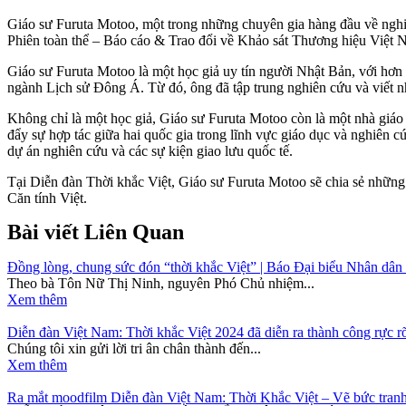
Giáo sư Furuta Motoo, một trong những chuyên gia hàng đầu về nghiên
Phiên toàn thể – Báo cáo & Trao đổi về Khảo sát Thương hiệu Việt 
Giáo sư Furuta Motoo là một học giả uy tín người Nhật Bản, với hơn
ngành Lịch sử Đông Á. Từ đó, ông đã tập trung nghiên cứu và viết n
Không chỉ là một học giả, Giáo sư Furuta Motoo còn là một nhà giáo
đẩy sự hợp tác giữa hai quốc gia trong lĩnh vực giáo dục và nghiên 
dự án nghiên cứu và các sự kiện giao lưu quốc tế.
Tại Diễn đàn Thời khắc Việt, Giáo sư Furuta Motoo sẽ chia sẻ nhữn
Căn tính Việt.
Bài viết Liên Quan
Đồng lòng, chung sức đón “thời khắc Việt” | Báo Đại biểu Nhân dân
Theo bà Tôn Nữ Thị Ninh, nguyên Phó Chủ nhiệm...
Xem thêm
Diễn đàn Việt Nam: Thời khắc Việt 2024 đã diễn ra thành công rực r
Chúng tôi xin gửi lời tri ân chân thành đến...
Xem thêm
Ra mắt moodfilm Diễn đàn Việt Nam: Thời Khắc Việt – Vẽ bức tran