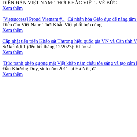
DIỄN ĐÀN VIỆT NAM: THỜI KHẮC VIỆT - VẼ BỨC...
Xem thêm
[Vietsuccess] Proud Vietnam #1 | Cá nhân hóa Giáo dục để nâng tầm
Diễn đàn Việt Nam: Thời Khắc Việt phối hợp cùng...
Xem thêm
Cập nhật tiến triển Khảo sát Thương hiệu quốc gia VN và Căn tính V
Sơ kết đợt 1 (đến hết tháng 12/2023): Khảo sát...
Xem thêm
[Bức tranh ghép gương mặt Việt khắp năm châu tỏa sáng và tạo cả
Đầu Khương Duy, sinh năm 2011 tại Hà Nội, đã...
Xem thêm