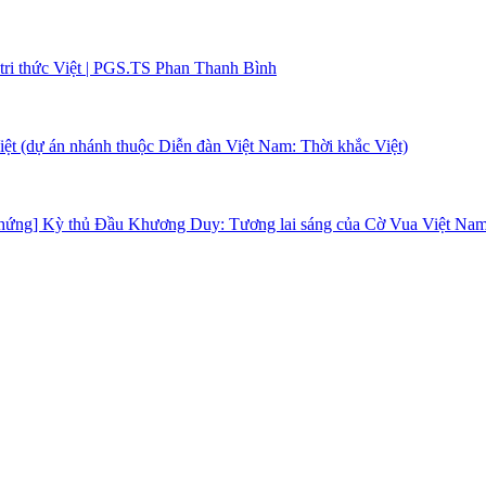
 tri thức Việt | PGS.TS Phan Thanh Bình
iệt (dự án nhánh thuộc Diễn đàn Việt Nam: Thời khắc Việt)
m hứng] Kỳ thủ Đầu Khương Duy: Tương lai sáng của Cờ Vua Việt Na