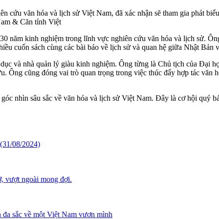
 cứu văn hóa và lịch sử Việt Nam, đã xác nhận sẽ tham gia phát biểu 
Nam & Căn tính Việt
 30 năm kinh nghiệm trong lĩnh vực nghiên cứu văn hóa và lịch sử. Ôn
hiều cuốn sách cùng các bài báo về lịch sử và quan hệ giữa Nhật Bản 
 dục và nhà quản lý giàu kinh nghiệm. Ông từng là Chủ tịch của Đại họ
cứu. Ông cũng đóng vai trò quan trọng trong việc thúc đẩy hợp tác văn 
g góc nhìn sâu sắc về văn hóa và lịch sử Việt Nam. Đây là cơ hội qu
 (31/08/2024)
ỡ, vượt ngoài mong đợi.
h đa sắc về một Việt Nam vươn mình