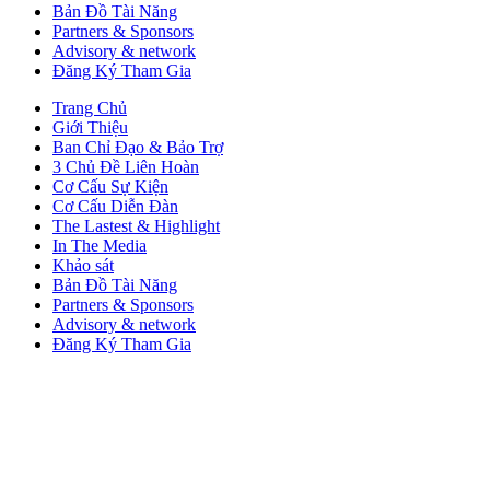
Bản Đồ Tài Năng
Partners & Sponsors
Advisory & network
Đăng Ký Tham Gia
Trang Chủ
Giới Thiệu
Ban Chỉ Đạo & Bảo Trợ
3 Chủ Đề Liên Hoàn
Cơ Cấu Sự Kiện
Cơ Cấu Diễn Đàn
The Lastest & Highlight
In The Media
Khảo sát
Bản Đồ Tài Năng
Partners & Sponsors
Advisory & network
Đăng Ký Tham Gia