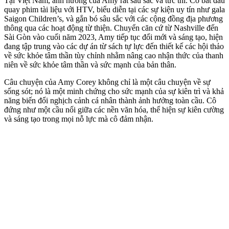
Tại Việt Nam, ảnh hưởng của Amy rất sâu sắc và tức thì. Cô bắt đầu
quay phim tài liệu với HTV, biểu diễn tại các sự kiện uy tín như gala
Saigon Children’s, và gắn bó sâu sắc với các cộng đồng địa phương
thông qua các hoạt động từ thiện. Chuyển căn cứ từ Nashville đến
Sài Gòn vào cuối năm 2023, Amy tiếp tục đổi mới và sáng tạo, hiện
đang tập trung vào các dự án từ sách tự lực đến thiết kế các hội thảo
về sức khỏe tâm thần tùy chỉnh nhằm nâng cao nhận thức của thanh
niên về sức khỏe tâm thần và sức mạnh của bản thân.
Câu chuyện của Amy Corey không chỉ là một câu chuyện về sự
sống sót; nó là một minh chứng cho sức mạnh của sự kiên trì và khả
năng biến đổi nghịch cảnh cá nhân thành ảnh hưởng toàn cầu. Cô
đứng như một cầu nối giữa các nền văn hóa, thể hiện sự kiên cường
và sáng tạo trong mọi nỗ lực mà cô đảm nhận.