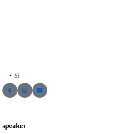
VI
speaker