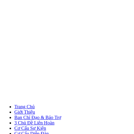
Trang Chủ
Giới Thiệu
Ban Chỉ Đạo & Bảo Trợ
3 Chủ Đề Liên Hoàn
Cơ Cấu Sự Kiện
Cơ Cấu Diễn Đàn