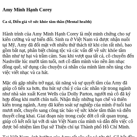
Amy Minh Hạnh Corey
Ca sĩ, Diễn giả về sức khỏe tâm thần (Mental health)
Hành trình của Amy Minh Hạnh Corey là một minh chứng cho sự
kiên cường và sự biến đổi. Sinh ra ở Việt Nam và được nhận nuôi
tại Mỹ, Amy đã đối mặt với nhiều thử thách từ khi còn rất nhỏ, bao
gồm bắt nạt, phân biệt chủng tộc và các vấn đề về sức khỏe tâm
thần như tự hại và trầm cảm. Sau khi vượt qua tất cả, cô chuyển đến
Nashville lúc mười tám tuổi, nơi cô đắm mình vào nền âm nhạc
đồng quê, sử dụng câu chuyện cá nhân của mình làm nền tảng cho
việc viết nhạc và ca hát.
Mặc dù gặp nhiều trở ngại, tài năng và sự quyết tâm của Amy đã
giúp cô tiến xa hơn, thu hút sự chú ý của các nhân vật trong ngành
như nhà sản xuất Kent Wells của Dolly Parton, người mà cô đã ký
hợp đồng khi mười chín tuổi. Nhận thấy những hạn chế và thiên
kiến trong ngành, Amy đã kiểm soát sự nghiệp của mình ở tuổi hai
mươi mốt, chuyển sang công tác bảo vệ sức khỏe tâm thần và diễn
thuyết công khai. Giai đoạn này trong cuộc đời cô rất quan trọng,
giúp cô kết nối lại với di sản Việt Nam của mình và dẫn đến việc cô
được bổ nhiệm làm Đại sứ Thiện chí tại Thành phố Hồ Chí Minh.