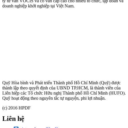
ty tư vấn VOCIS và cố vấn cấp cao cho nhiều tổ chức, tập đoàn và
doanh nghiệp khởi nghiệp tại Việt Nam.
Quỹ Hòa bình và Phát triển Thành phố Hồ Chí Minh (Quỹ) được
thành lập theo quyết định của UBND TP.HCM, là thành viên của
Liên hiệp các Tổ chức Hữu nghị Thành phố Hồ Chí Minh (HUFO).
Quỹ hoạt động theo nguyên tắc tự nguyện, phi lợi nhuận.
(c) 2016 HPDF
Liên hệ