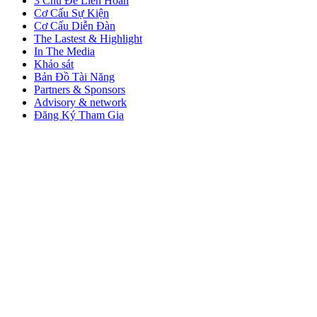
3 Chủ Đề Liên Hoàn
Cơ Cấu Sự Kiện
Cơ Cấu Diễn Đàn
The Lastest & Highlight
In The Media
Khảo sát
Bản Đồ Tài Năng
Partners & Sponsors
Advisory & network
Đăng Ký Tham Gia