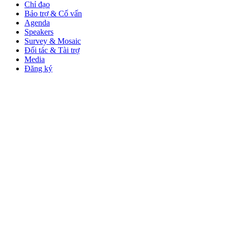
Chỉ đạo
Bảo trợ & Cố vấn
Agenda
Speakers
Survey & Mosaic
Đối tác & Tài trợ
Media
Đăng ký