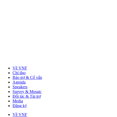
Về VNF
Chỉ đạo
Bảo trợ & Cố vấn
Agenda
Speakers
Survey & Mosaic
Đối tác & Tài trợ
Media
Đăng ký
Về VNF