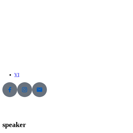
VI
speaker