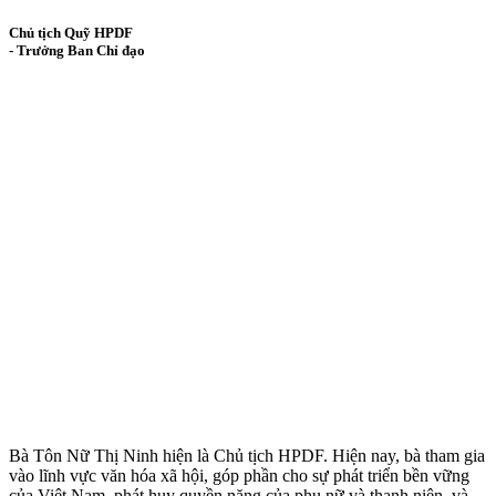
Chủ tịch Quỹ HPDF
- Trưởng Ban Chỉ đạo
Bà Tôn Nữ Thị Ninh hiện là Chủ tịch HPDF. Hiện nay, bà tham gia
vào lĩnh vực văn hóa xã hội, góp phần cho sự phát triển bền vững
của Việt Nam, phát huy quyền năng của phụ nữ và thanh niên, và