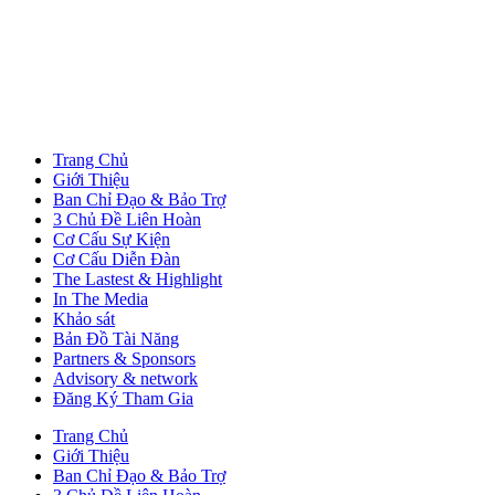
Trang Chủ
Giới Thiệu
Ban Chỉ Đạo & Bảo Trợ
3 Chủ Đề Liên Hoàn
Cơ Cấu Sự Kiện
Cơ Cấu Diễn Đàn
The Lastest & Highlight
In The Media
Khảo sát
Bản Đồ Tài Năng
Partners & Sponsors
Advisory & network
Đăng Ký Tham Gia
Trang Chủ
Giới Thiệu
Ban Chỉ Đạo & Bảo Trợ