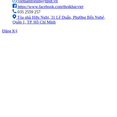
vietnamforum@hpdf.vn
https://www.facebook.com/thoikhacviet
035 2559 257
Tòa nhà Hữu Nghị, 31 Lê Duẩn, Phường Bến Nghé,
Quận 1, TP. Hồ Chí Minh
Đăng Ký