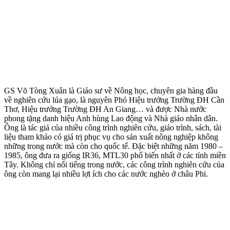
GS Võ Tòng Xuân là Giáo sư về Nông học, chuyên gia hàng đầu
về nghiên cứu lúa gạo, là nguyên Phó Hiệu trưởng Trường ĐH Cần
Thơ, Hiệu trưởng Trường ĐH An Giang… và được Nhà nước
phong tặng danh hiệu Anh hùng Lao động và Nhà giáo nhân dân.
Ông là tác giả của nhiều công trình nghiên cứu, giáo trình, sách, tài
liệu tham khảo có giá trị phục vụ cho sản xuất nông nghiệp không
những trong nước mà còn cho quốc tế. Đặc biệt những năm 1980 –
1985, ông đưa ra giống IR36, MTL30 phổ biến nhất ở các tỉnh miền
Tây. Không chỉ nổi tiếng trong nước, các công trình nghiên cứu của
ông còn mang lại nhiều lợi ích cho các nước nghèo ở châu Phi.