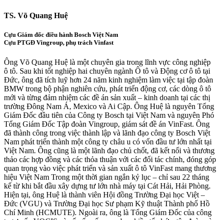
TS. Võ Quang Huệ
Cựu Giám đốc điều hành Bosch Việt Nam
Cựu PTGĐ Vingroup, phụ trách Vinfast
Ông Võ Quang Huệ là một chuyên gia trong lĩnh vực công nghiệp
ô tô. Sau khi tốt nghiệp hai chuyên ngành Ô tô và Động cơ ô tô tại
Đức, ông đã tích luỹ hơn 24 năm kinh nghiệm làm việc tại tập đoàn
BMW trong bộ phận nghiên cứu, phát triển động cơ, các dòng ô tô
mới và từng đảm nhiệm các đề án sản xuất – kinh doanh tại các thị
trường Đông Nam Á, Mexico và Ai Cập. Ông Huệ là nguyên Tổng
Giám Đốc đầu tiên của Công ty Bosch tại Việt Nam và nguyên Phó
Tổng Giám Đốc Tập đoàn Vingroup, giám sát đề án VinFast. Ông
đã thành công trong việc thành lập và lãnh đạo công ty Bosch Việt
Nam phát triển thành một công ty châu u có vốn đầu tư lớn nhất tại
Việt Nam. Ông cũng là một lãnh đạo chủ chốt, đã kết nối và thương
thảo các hợp đồng và các thỏa thuận với các đối tác chính, đóng góp
quan trọng vào việc phát triển và sản xuất ô tô VinFast mang thương
hiệu Việt Nam Trong một thời gian ngắn kỷ lục – chỉ sau 22 tháng
kể từ khi bắt đầu xây dựng tư lớn nhà máy tại Cát Hải, Hải Phòng.
Hiện tại, ông Huệ là thành viên Hội đồng Trường Đại học Việt –
Đức (VGU) và Trường Đại học Sư phạm Kỹ thuật Thành phố Hồ
Chí Minh (HCMUTE). Ngoài ra, ông là Tổng Giám Đốc của công