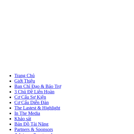
Trang Chủ
Giới Thiệu
Ban Chỉ Đạo & Bảo Trợ
3 Chủ Đề Liên Hoàn
Cơ Cấu Sự Kiện
Cơ Cấu Diễn Đàn
The Lastest & Highlight
In The Media
Khảo sát
Bản Đồ Tài Năng
Partners & Sponsors