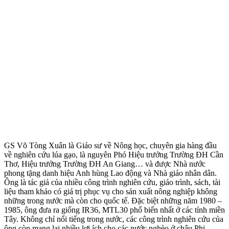
GS Võ Tòng Xuân là Giáo sư về Nông học, chuyên gia hàng đầu
về nghiên cứu lúa gạo, là nguyên Phó Hiệu trưởng Trường ĐH Cần
Thơ, Hiệu trưởng Trường ĐH An Giang… và được Nhà nước
phong tặng danh hiệu Anh hùng Lao động và Nhà giáo nhân dân.
Ông là tác giả của nhiều công trình nghiên cứu, giáo trình, sách, tài
liệu tham khảo có giá trị phục vụ cho sản xuất nông nghiệp không
những trong nước mà còn cho quốc tế. Đặc biệt những năm 1980 –
1985, ông đưa ra giống IR36, MTL30 phổ biến nhất ở các tỉnh miền
Tây. Không chỉ nổi tiếng trong nước, các công trình nghiên cứu của
ông còn mang lại nhiều lợi ích cho các nước nghèo ở châu Phi.