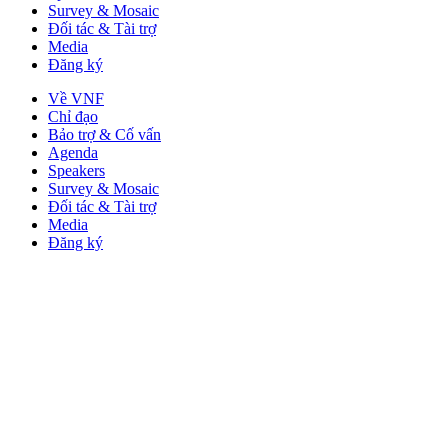
Survey & Mosaic
Đối tác & Tài trợ
Media
Đăng ký
Về VNF
Chỉ đạo
Bảo trợ & Cố vấn
Agenda
Speakers
Survey & Mosaic
Đối tác & Tài trợ
Media
Đăng ký