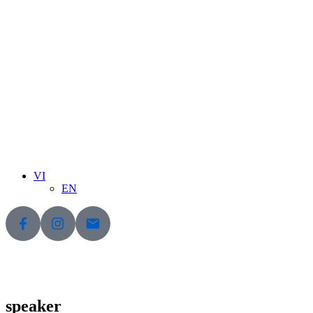
VI
EN
speaker