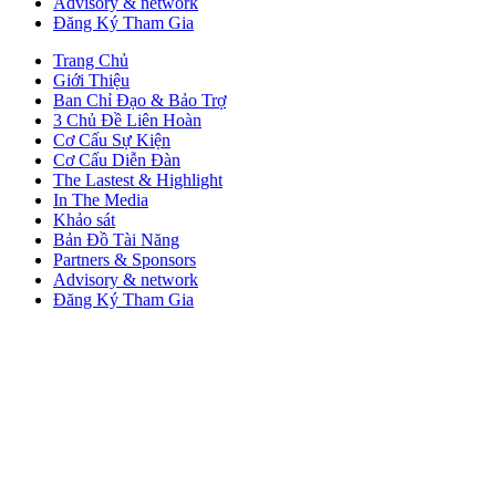
Advisory & network
Đăng Ký Tham Gia
Trang Chủ
Giới Thiệu
Ban Chỉ Đạo & Bảo Trợ
3 Chủ Đề Liên Hoàn
Cơ Cấu Sự Kiện
Cơ Cấu Diễn Đàn
The Lastest & Highlight
In The Media
Khảo sát
Bản Đồ Tài Năng
Partners & Sponsors
Advisory & network
Đăng Ký Tham Gia