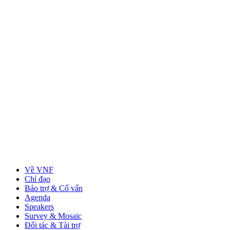
Về VNF
Chỉ đạo
Bảo trợ & Cố vấn
Agenda
Speakers
Survey & Mosaic
Đối tác & Tài trợ