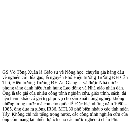
GS Võ Tòng Xuân là Giáo sư về Nông học, chuyên gia hàng đầu
về nghiên cứu lúa gạo, là nguyên Phó Hiệu trưởng Trường ĐH Cần
Thơ, Hiệu trưởng Trường ĐH An Giang… và được Nhà nước
phong tặng danh hiệu Anh hùng Lao động và Nhà giáo nhân dân.
Ông là tác giả của nhiều công trình nghiên cứu, giáo trình, sách, tài
liệu tham khảo có giá trị phục vụ cho sản xuất nông nghiệp không
những trong nước mà còn cho quốc tế. Đặc biệt những năm 1980 –
1985, ông đưa ra giống IR36, MTL30 phổ biến nhất ở các tỉnh miền
Tây. Không chỉ nổi tiếng trong nước, các công trình nghiên cứu của
ông còn mang lại nhiều lợi ích cho các nước nghèo ở châu Phi.