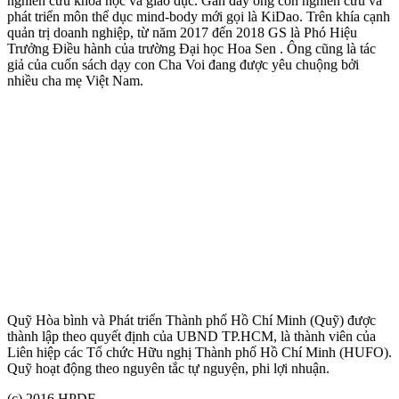
nghiên cứu khoa học và giáo dục. Gần đây ông còn nghiên cứu và
phát triển môn thể dục mind-body mới gọi là KiDao. Trên khía cạnh
quản trị doanh nghiệp, từ năm 2017 đến 2018 GS là Phó Hiệu
Trưởng Điều hành của trường Đại học Hoa Sen . Ông cũng là tác
giả của cuốn sách dạy con Cha Voi đang được yêu chuộng bởi
nhiều cha mẹ Việt Nam.
Quỹ Hòa bình và Phát triển Thành phố Hồ Chí Minh (Quỹ) được
thành lập theo quyết định của UBND TP.HCM, là thành viên của
Liên hiệp các Tổ chức Hữu nghị Thành phố Hồ Chí Minh (HUFO).
Quỹ hoạt động theo nguyên tắc tự nguyện, phi lợi nhuận.
(c) 2016 HPDF