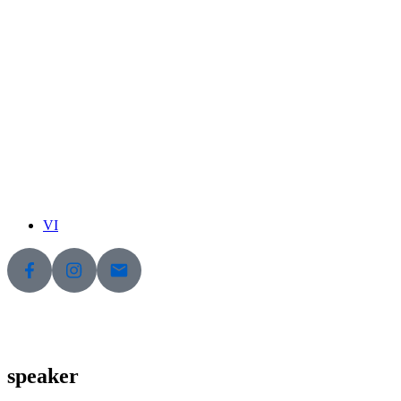
VI
speaker