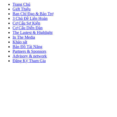
Trang Chủ
Giới Thiệu
Ban Chỉ Đạo & Bảo Trợ
3 Chủ Đề Liên Hoàn
Cơ Cấu Sự Kiện
Cơ Cấu Diễn Đàn
The Lastest & Highlight
In The Media
Khảo sát
Bản Đồ Tài Năng
Partners & Sponsors
Advisory & network
Đăng Ký Tham Gia