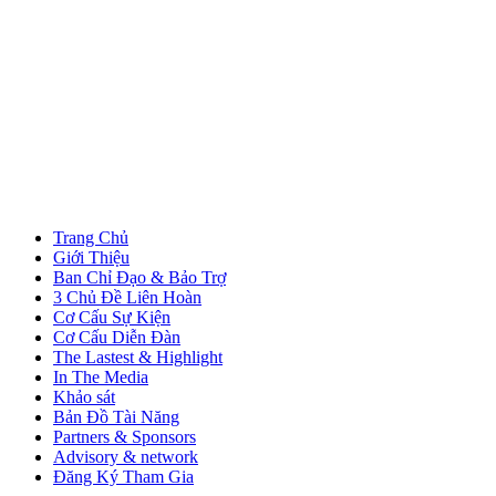
Trang Chủ
Giới Thiệu
Ban Chỉ Đạo & Bảo Trợ
3 Chủ Đề Liên Hoàn
Cơ Cấu Sự Kiện
Cơ Cấu Diễn Đàn
The Lastest & Highlight
In The Media
Khảo sát
Bản Đồ Tài Năng
Partners & Sponsors
Advisory & network
Đăng Ký Tham Gia