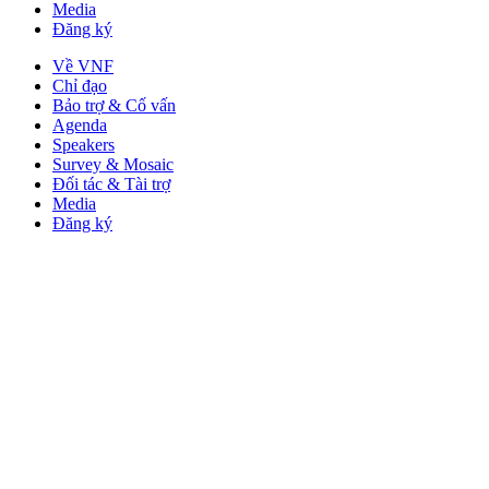
Media
Đăng ký
Về VNF
Chỉ đạo
Bảo trợ & Cố vấn
Agenda
Speakers
Survey & Mosaic
Đối tác & Tài trợ
Media
Đăng ký