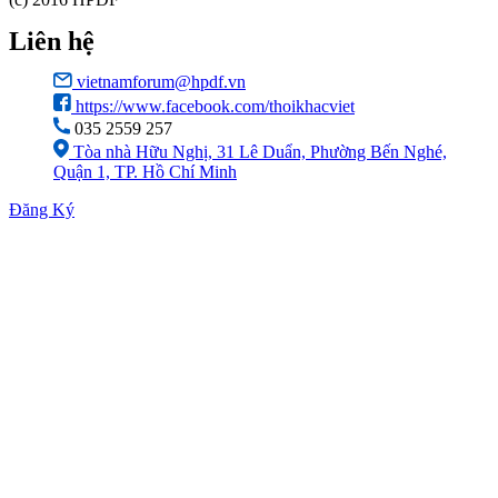
Liên hệ
vietnamforum@hpdf.vn
https://www.facebook.com/thoikhacviet
035 2559 257
Tòa nhà Hữu Nghị, 31 Lê Duẩn, Phường Bến Nghé,
Quận 1, TP. Hồ Chí Minh
Đăng Ký