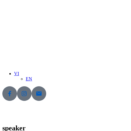
VI
EN
speaker