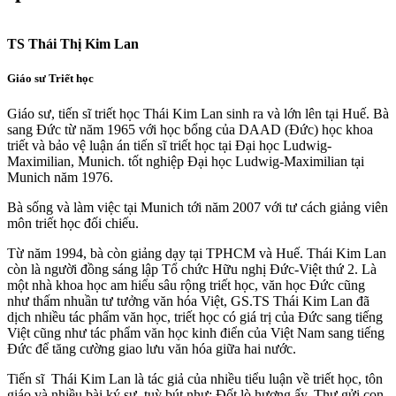
TS Thái Thị Kim Lan
Giáo sư Triết học
Giáo sư, tiến sĩ triết học Thái Kim Lan sinh ra và lớn lên tại Huế. Bà
sang Đức từ năm 1965 với học bổng của DAAD (Đức) học khoa
triết và bảo vệ luận án tiến sĩ triết học tại Đại học Ludwig-
Maximilian, Munich. tốt nghiệp Đại học Ludwig-Maximilian tại
Munich năm 1976.
Bà sống và làm việc tại Munich tới năm 2007 với tư cách giảng viên
môn triết học đối chiếu.
Từ năm 1994, bà còn giảng dạy tại TPHCM và Huế. Thái Kim Lan
còn là người đồng sáng lập Tổ chức Hữu nghị Đức-Việt thứ 2. Là
một nhà khoa học am hiểu sâu rộng triết học, văn học Đức cũng
như thấm nhuần tư tưởng văn hóa Việt, GS.TS Thái Kim Lan đã
dịch nhiều tác phẩm văn học, triết học có giá trị của Đức sang tiếng
Việt cũng như tác phẩm văn học kinh điển của Việt Nam sang tiếng
Đức để tăng cường giao lưu văn hóa giữa hai nước.
Tiến sĩ Thái Kim Lan là tác giả của nhiều tiểu luận về triết học, tôn
giáo và nhiều bài ký sự, tuỳ bút như: Đốt lò hương ấy, Thư gửi con,