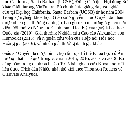
học California, Santa Barbara (UCSB), Đồng Chủ tịch Hội đồng Sơ
khảo Giải thưởng VinFuture. Bà chính thức giảng dạy và nghiên
cứu tại Đại học California, Santa Barbara (UCSB) từ hè năm 2004.
Trong sự nghiệp khoa học, Giáo sư Nguyễn Thục Quyên đã nhận
được nhiều giải thưởng danh giá, bao gồm Giải thưởng Nghiên cứu
viên Đổi mới và Năng lực Cạnh tranh Hoa Kỳ của Quỹ Khoa học
Quốc gia (2010), Giải thưởng Nghiên cứu Cao cấp Alexander von
Humboldt (2015), và Nghiên cứu viên của Hiệp hội Hóa học
Hoàng gia (2016), và nhiều giải thưởng danh gia khác.
Giáo sư Quyên đã được bình chọn là Top Trí tuệ Khoa học có Ảnh
hưởng nhất Thế giới trong các năm 2015, 2016, 2017 và 2018. Bà
cũng nằm trong danh sách Top 1% Nhà nghiên cứu Khoa học Vật
liệu được Trích dẫn Nhiều nhất thế giới theo Thomson Reuters và
Clarivate Analytics.