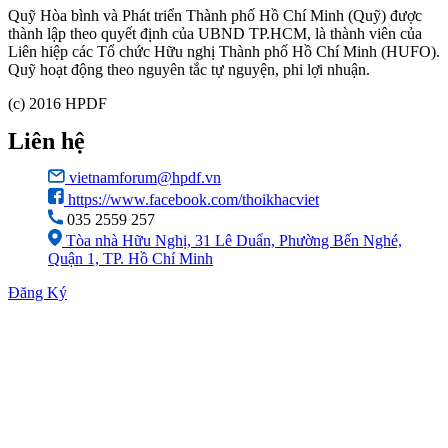
Quỹ Hòa bình và Phát triển Thành phố Hồ Chí Minh (Quỹ) được
thành lập theo quyết định của UBND TP.HCM, là thành viên của
Liên hiệp các Tổ chức Hữu nghị Thành phố Hồ Chí Minh (HUFO).
Quỹ hoạt động theo nguyên tắc tự nguyện, phi lợi nhuận.
(c) 2016 HPDF
Liên hệ
vietnamforum@hpdf.vn
https://www.facebook.com/thoikhacviet
035 2559 257
Tòa nhà Hữu Nghị, 31 Lê Duẩn, Phường Bến Nghé,
Quận 1, TP. Hồ Chí Minh
Đăng Ký