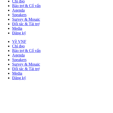
Chỉ đạo
Bảo trợ & Cố vấn
Agenda
Speakers
Survey & Mosaic
Đối tác & Tài trợ
Media
Đăng ký
Về VNF
Chỉ đạo
Bảo trợ & Cố vấn
Agenda
Speakers
Survey & Mosaic
Đối tác & Tài trợ
Media
Đăng ký