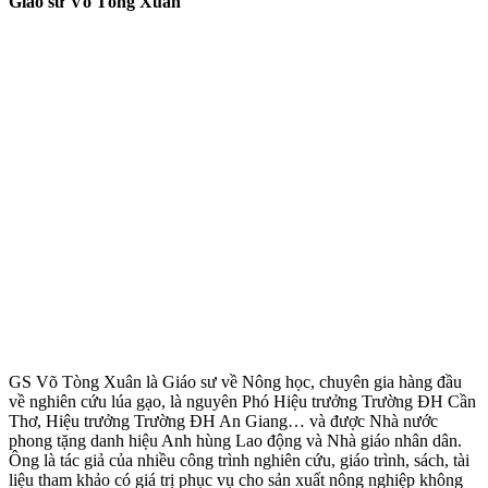
Giáo sư Võ Tòng Xuân
GS Võ Tòng Xuân là Giáo sư về Nông học, chuyên gia hàng đầu
về nghiên cứu lúa gạo, là nguyên Phó Hiệu trưởng Trường ĐH Cần
Thơ, Hiệu trưởng Trường ĐH An Giang… và được Nhà nước
phong tặng danh hiệu Anh hùng Lao động và Nhà giáo nhân dân.
Ông là tác giả của nhiều công trình nghiên cứu, giáo trình, sách, tài
liệu tham khảo có giá trị phục vụ cho sản xuất nông nghiệp không