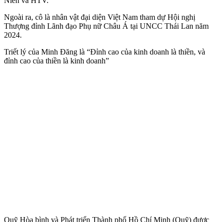
Niên và HTV.
Ngoài ra, cô là nhân vật đại diện Việt Nam tham dự Hội nghị
Thượng đỉnh Lãnh đạo Phụ nữ Châu Á tại UNCC Thái Lan năm
2024.
Triết lý của Minh Đăng là “Đỉnh cao của kinh doanh là thiền, và
đỉnh cao của thiền là kinh doanh”
Quỹ Hòa bình và Phát triển Thành phố Hồ Chí Minh (Quỹ) được