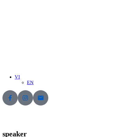
VI
EN
speaker