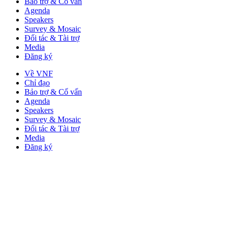
Bảo trợ & Cố vấn
Agenda
Speakers
Survey & Mosaic
Đối tác & Tài trợ
Media
Đăng ký
Về VNF
Chỉ đạo
Bảo trợ & Cố vấn
Agenda
Speakers
Survey & Mosaic
Đối tác & Tài trợ
Media
Đăng ký