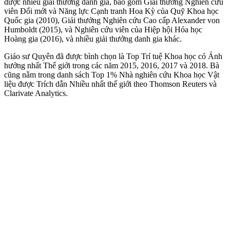
được nhiều giải thưởng danh giá, bao gồm Giải thưởng Nghiên cứu
viên Đổi mới và Năng lực Cạnh tranh Hoa Kỳ của Quỹ Khoa học
Quốc gia (2010), Giải thưởng Nghiên cứu Cao cấp Alexander von
Humboldt (2015), và Nghiên cứu viên của Hiệp hội Hóa học
Hoàng gia (2016), và nhiều giải thưởng danh gia khác.
Giáo sư Quyên đã được bình chọn là Top Trí tuệ Khoa học có Ảnh
hưởng nhất Thế giới trong các năm 2015, 2016, 2017 và 2018. Bà
cũng nằm trong danh sách Top 1% Nhà nghiên cứu Khoa học Vật
liệu được Trích dẫn Nhiều nhất thế giới theo Thomson Reuters và
Clarivate Analytics.