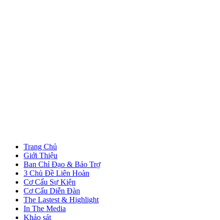
Trang Chủ
Giới Thiệu
Ban Chỉ Đạo & Bảo Trợ
3 Chủ Đề Liên Hoàn
Cơ Cấu Sự Kiện
Cơ Cấu Diễn Đàn
The Lastest & Highlight
In The Media
Khảo sát