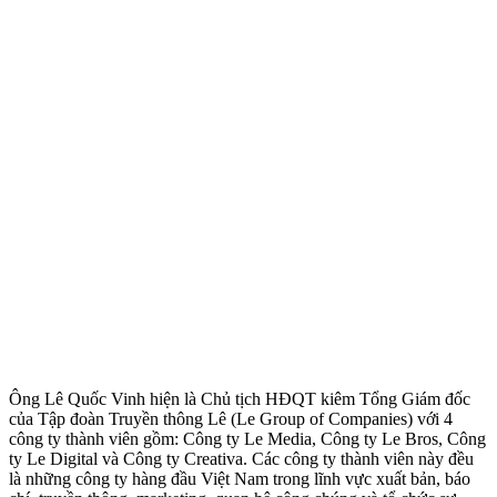
Ông Lê Quốc Vinh hiện là Chủ tịch HĐQT kiêm Tổng Giám đốc
của Tập đoàn Truyền thông Lê (Le Group of Companies) với 4
công ty thành viên gồm: Công ty Le Media, Công ty Le Bros, Công
ty Le Digital và Công ty Creativa. Các công ty thành viên này đều
là những công ty hàng đầu Việt Nam trong lĩnh vực xuất bản, báo