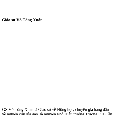
Giáo sư Võ Tòng Xuân
GS Võ Tòng Xuân là Giáo sư về Nông học, chuyên gia hàng đầu
về nghiên cứu lúa gạo, là nguyên Phó Hiệu trưởng Trường ĐH Cần