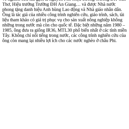
Thơ, Hiệu trưởng Trường ĐH An Giang… và được Nhà nước
phong tặng danh hiệu Anh hùng Lao động và Nhà giáo nhân dân.
Ông là tác giả của nhiều công trình nghiên cứu, giáo trình, sách, tài
liệu tham khảo có giá trị phục vụ cho sản xuất nông nghiệp không
những trong nước mà còn cho quốc tế. Đặc biệt những năm 1980 –
1985, ông đưa ra giống IR36, MTL30 phổ biến nhất ở các tỉnh miền
Tây. Không chỉ nổi tiếng trong nước, các công trình nghiên cứu của
ông còn mang lại nhiều lợi ích cho các nước nghèo ở châu Phi.