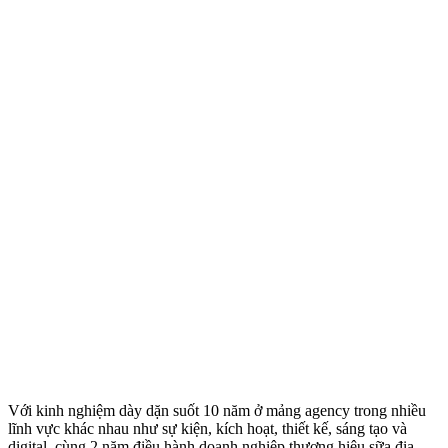
Với kinh nghiệm dày dặn suốt 10 năm ở mảng agency trong nhiều
lĩnh vực khác nhau như sự kiện, kích hoạt, thiết kế, sáng tạo và
digital, cùng 2 năm điều hành doanh nghiệp thương hiệu sữa địa