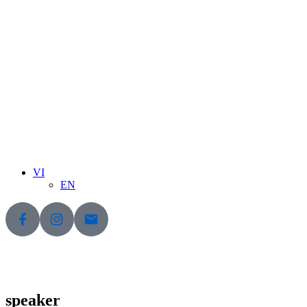
VI
EN
speaker