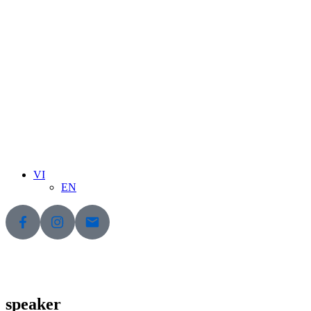
VI
EN
speaker