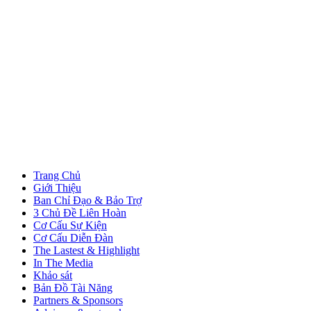
Trang Chủ
Giới Thiệu
Ban Chỉ Đạo & Bảo Trợ
3 Chủ Đề Liên Hoàn
Cơ Cấu Sự Kiện
Cơ Cấu Diễn Đàn
The Lastest & Highlight
In The Media
Khảo sát
Bản Đồ Tài Năng
Partners & Sponsors