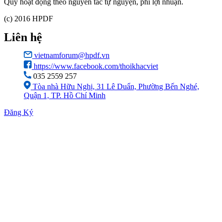
Quỹ hoạt động theo nguyên tắc tự nguyện, phi lợi nhuận.
(c) 2016 HPDF
Liên hệ
vietnamforum@hpdf.vn
https://www.facebook.com/thoikhacviet
035 2559 257
Tòa nhà Hữu Nghị, 31 Lê Duẩn, Phường Bến Nghé,
Quận 1, TP. Hồ Chí Minh
Đăng Ký