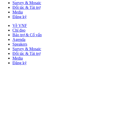
Survey & Mosaic
Đối tác & Tài trợ
Media
Đăng ký
Về VNF
Chỉ đạo
Bảo trợ & Cố vấn
Agenda
Speakers
Survey & Mosaic
Đối tác & Tài trợ
Media
Đăng ký