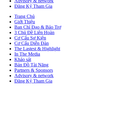
Advisory & network
Đăng Ký Tham Gia
Trang Chủ
Giới Thiệu
Ban Chỉ Đạo & Bảo Trợ
3 Chủ Đề Liên Hoàn
Cơ Cấu Sự Kiện
Cơ Cấu Diễn Đàn
The Lastest & Highlight
In The Media
Khảo sát
Bản Đồ Tài Năng
Partners & Sponsors
Advisory & network
Đăng Ký Tham Gia