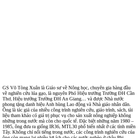
GS Võ Tòng Xuân là Giáo sư về Nông học, chuyên gia hàng đầu
về nghiên cứu lúa gạo, là nguyên Phó Hiệu trưởng Trường ĐH Cần
Thơ, Hiệu trưởng Trường ĐH An Giang… và được Nhà nước
phong tặng danh hiệu Anh hùng Lao động và Nhà giáo nhân dân.
Ông là tác giả của nhiều công trình nghiên cứu, giáo trình, sách, tài
liệu tham khảo có giá trị phục vụ cho sản xuất nông nghiệp không
những trong nước mà còn cho quốc tế. Đặc biệt những năm 1980 –
1985, ông đưa ra giống IR36, MTL30 phổ biến nhất ở các tỉnh miền
Tây. Không chỉ nổi tiếng trong nước, các công trình nghiên cứu của
ông còn mang lại nhiều lợi ích cho các nước nghèo ở châu Phi.