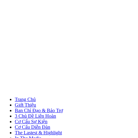
Trang Chủ
Giới Thiệu
Ban Chỉ Đạo & Bảo Trợ
3 Chủ Đề Liên Hoàn
Cơ Cấu Sự Kiện
Cơ Cấu Diễn Đàn
The Lastest & Highlight