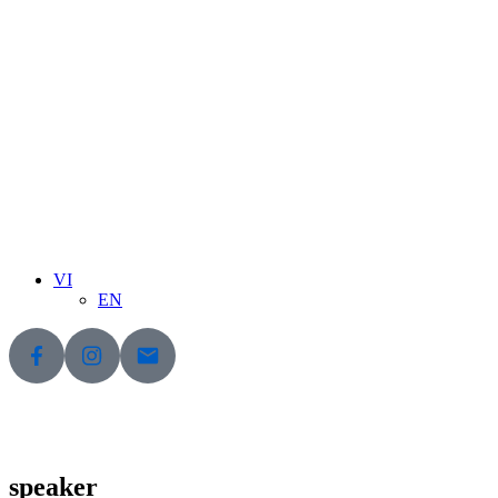
VI
EN
speaker