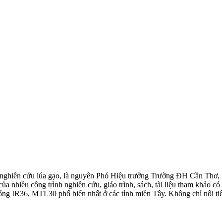
 nghiên cứu lúa gạo, là nguyên Phó Hiệu trưởng Trường ĐH Cần Th
a nhiều công trình nghiên cứu, giáo trình, sách, tài liệu tham khảo c
ng IR36, MTL30 phổ biến nhất ở các tỉnh miền Tây. Không chỉ nổi tiế