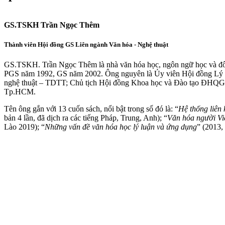
GS.TSKH Trần Ngọc Thêm
Thành viên Hội đồng GS Liên ngành Văn hóa - Nghệ thuật
GS.TSKH. Trần Ngọc Thêm là nhà văn hóa học, ngôn ngữ học và đô
PGS năm 1992, GS năm 2002. Ông nguyên là Ủy viên Hội đồng Lý 
nghệ thuật – TDTT; Chủ tịch Hội đồng Khoa học và Đào tạo ĐHQ
Tp.HCM.
Tên ông gắn với 13 cuốn sách, nổi bật trong số đó là: “
Hệ thống liên 
bản 4 lần, đã dịch ra các tiếng Pháp, Trung, Anh); “
Văn hóa người Vi
Lào 2019); “
Những vấn đề văn hóa học lý luận và ứng dụng
” (2013, 