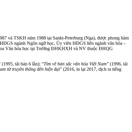
1987 và TSKH năm 1988 tại Sankt-Peterburg (Nga), được phong hàm
h HĐGS ngành Ngôn ngữ học, Ủy viên HĐGS liên ngành văn hóa –
p Khoa Văn hóa học tại Trường ĐHKHXH và NV thuộc ĐHQG
” (1995, tái bản 6 lần); “
Tìm về bản sắc văn hóa Việt Nam
” (1996, tái
Nam từ truyền thống đến hiện đại
” (2016, in lại 2017, dịch ra tiếng