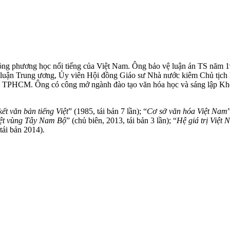
ng phương học nổi tiếng của Việt Nam. Ông bảo vệ luận án TS năm 
luận Trung ương, Ủy viên Hội đồng Giáo sư Nhà nước kiêm Chủ tịc
G TPHCM. Ông có công mở ngành đào tạo văn hóa học và sáng lậ
kết văn bản tiếng Việt
” (1985, tái bản 7 lần); “
Cơ sở văn hóa Việt Nam
ệt vùng Tây Nam Bộ
” (chủ biên, 2013, tái bản 3 lần); “
Hệ giá trị Việt 
tái bản 2014).