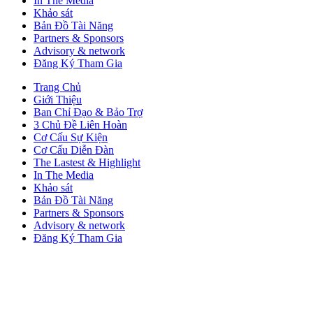
In The Media
Khảo sát
Bản Đồ Tài Năng
Partners & Sponsors
Advisory & network
Đăng Ký Tham Gia
Trang Chủ
Giới Thiệu
Ban Chỉ Đạo & Bảo Trợ
3 Chủ Đề Liên Hoàn
Cơ Cấu Sự Kiện
Cơ Cấu Diễn Đàn
The Lastest & Highlight
In The Media
Khảo sát
Bản Đồ Tài Năng
Partners & Sponsors
Advisory & network
Đăng Ký Tham Gia