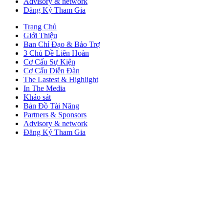
Advisory & network
Đăng Ký Tham Gia
Trang Chủ
Giới Thiệu
Ban Chỉ Đạo & Bảo Trợ
3 Chủ Đề Liên Hoàn
Cơ Cấu Sự Kiện
Cơ Cấu Diễn Đàn
The Lastest & Highlight
In The Media
Khảo sát
Bản Đồ Tài Năng
Partners & Sponsors
Advisory & network
Đăng Ký Tham Gia