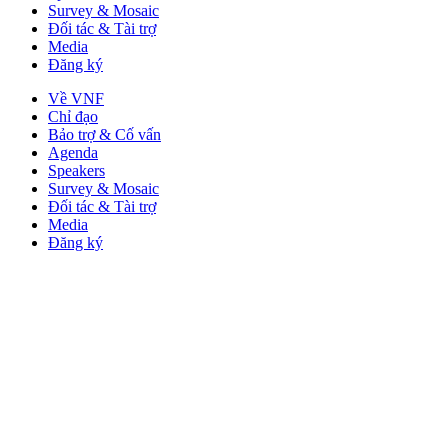
Survey & Mosaic
Đối tác & Tài trợ
Media
Đăng ký
Về VNF
Chỉ đạo
Bảo trợ & Cố vấn
Agenda
Speakers
Survey & Mosaic
Đối tác & Tài trợ
Media
Đăng ký