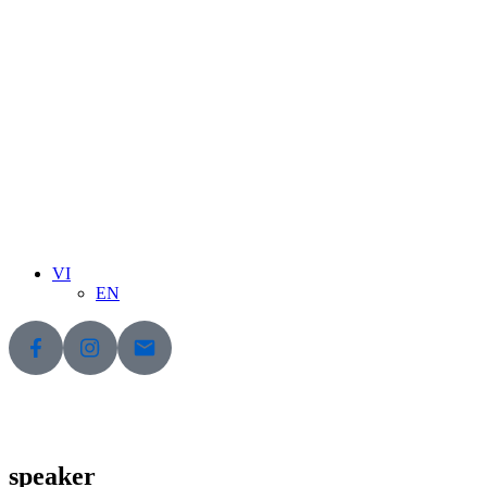
VI
EN
speaker