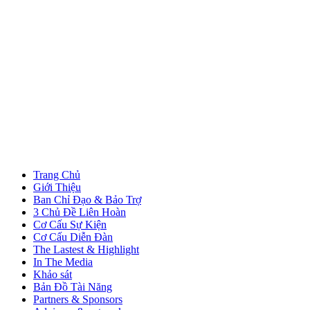
Trang Chủ
Giới Thiệu
Ban Chỉ Đạo & Bảo Trợ
3 Chủ Đề Liên Hoàn
Cơ Cấu Sự Kiện
Cơ Cấu Diễn Đàn
The Lastest & Highlight
In The Media
Khảo sát
Bản Đồ Tài Năng
Partners & Sponsors