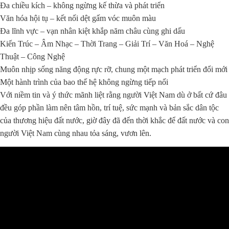
Đa chiều kích – không ngừng kế thừa và phát triển
Văn hóa hội tụ – kết nối dệt gấm vóc muôn màu
Đa lĩnh vực – vạn nhân kiệt khắp năm châu cùng ghi dấu
Kiến Trúc – Âm Nhạc – Thời Trang – Giải Trí – Văn Hoá – Nghệ
Thuật – Công Nghệ
Muôn nhịp sống năng động rực rỡ, chung một mạch phát triển đổi mới
Một hành trình của bao thế hệ không ngừng tiếp nối
Với niềm tin và ý thức mãnh liệt rằng người Việt Nam dù ở bất cứ đâu
đều g
óp phần làm nên tâm hồn, trí tuệ, sức mạnh và bản sắc dân tộc
của thương hiệu đất nước, giờ đây đã đến thời khắc để đất nước và con
người Việt Nam cùng nhau tỏa sáng, vươn lên.