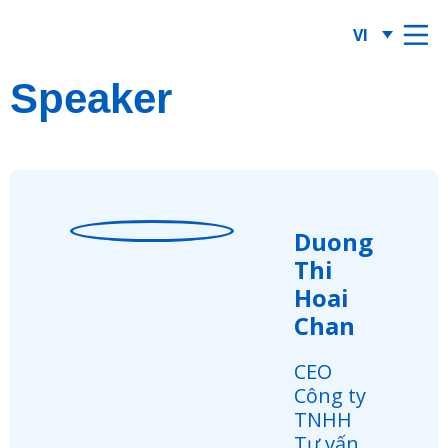
VI
Speaker
Duong
Thi
Hoai
Chan
CEO
Công ty
TNHH
Tư vấn