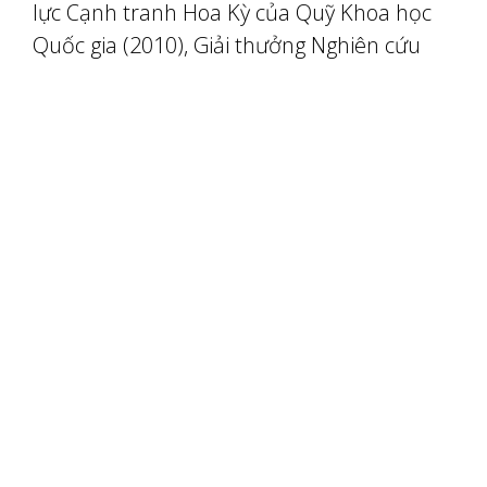
lực Cạnh tranh Hoa Kỳ của Quỹ Khoa học
Quốc gia (2010), Giải thưởng Nghiên cứu
Cao cấp Alexander von Humboldt (2015),
và Nghiên cứu viên của Hiệp hội Hóa học
Hoàng gia (2016), và nhiều giải thưởng
danh gia khác.
Giáo sư Quyên đã được bình chọn là Top
Trí tuệ Khoa học có Ảnh hưởng nhất Thế
giới trong các năm 2015, 2016, 2017 và
2018. Bà cũng nằm trong danh sách Top
1% Nhà nghiên cứu Khoa học Vật liệu được
Trích dẫn Nhiều nhất thế giới theo
Thomson Reuters và Clarivate Analytics.